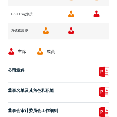
GAO Feng教授
袁铭辉教授
主席
成员
公司章程
董事名单及其角色和职能
董事会审计委员会工作细则