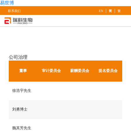
易世博
|
|
联系我们
EN
简
繁
公司
治理
董事
审计委员会
薪酬委员会
提名委员会
徐浩宇先生
刘勇博士
魏其芳先生