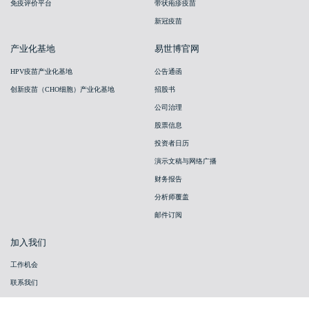
免疫评价平台
带状疱疹疫苗
新冠疫苗
产业化基地
易世博官网
HPV疫苗产业化基地
公告通函
创新疫苗（CHO细胞）产业化基地
招股书
公司治理
股票信息
投资者日历
演示文稿与网络广播
财务报告
分析师覆盖
邮件订阅
加入我们
工作机会
联系我们