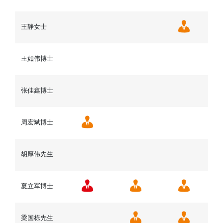
王静女士
王如伟博士
张佳鑫博士
周宏斌博士
胡厚伟先生
夏立军博士
梁国栋先生