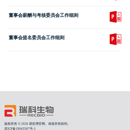
董事会薪酬与考核委员会工作细则
董事会提名委员会工作细则
版权所有 © 2026 易世博官网。保留所有权利。
苏ICP备19043567号-1