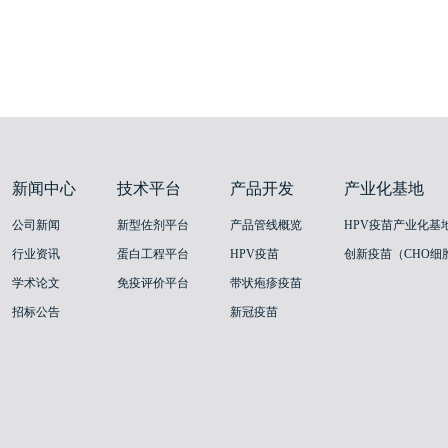
新闻中心
技术平台
产品开发
产业化基地
公司新闻
新型佐剂平台
产品管线概览
HPV疫苗产业化基
行业资讯
蛋白工程平台
HPV疫苗
学术论文
免疫评价平台
带状疱疹疫苗
招标公告
新冠疫苗