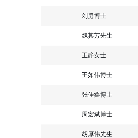
刘勇博士
魏其芳先生
王静女士
王如伟博士
张佳鑫博士
周宏斌博士
胡厚伟先生